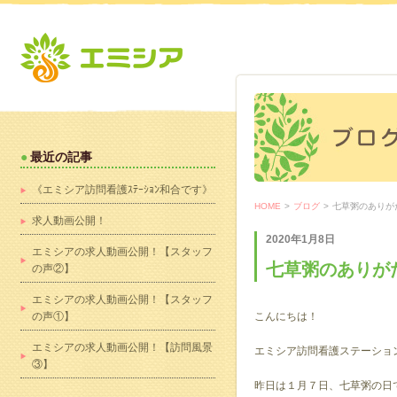
最近の記事
《エミシア訪問看護ｽﾃｰｼｮﾝ和合です》
HOME
>
ブログ
>
七草粥のありが
求人動画公開！
2020年1月8日
エミシアの求人動画公開！【スタッフ
七草粥のありが
の声②】
エミシアの求人動画公開！【スタッフ
の声①】
こんにちは！
エミシアの求人動画公開！【訪問風景
エミシア訪問看護ステーショ
③】
昨日は１月７日、七草粥の日