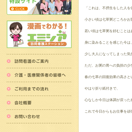
「これは、不摂生をした人を
小さい頃は七草粥どころかお
若い頃は七草粥を好むことは
身に染みることを感じた今は
少し大人になってしまった気
訪問看護のご案内
ただ、お粥の胃への負担の少
介護・医療関係者の皆様へ
春の七草の回復効果の高さと
ご利用までの流れ
やはり折り紙付きで、
会社概要
心なしか今日は体調が戻った
これで今日からもお仕事を頑
お問い合わせ