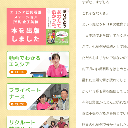
すずな、すずしろ
これぞななくさ」
という短歌をＮＨＫの教育テ
「日本語であそぼ」でたくさ
さて、七草粥が伝統として続
ただのおまじないではないの
お正月のお節料理をはじめと
乱れた生活で胃が疲れてしま
かくいう私も胃を酷使してし
今年は野菜がほとんど摂れな
食欲不振やだるさを感じてい
昨日の七草粥で分かりました