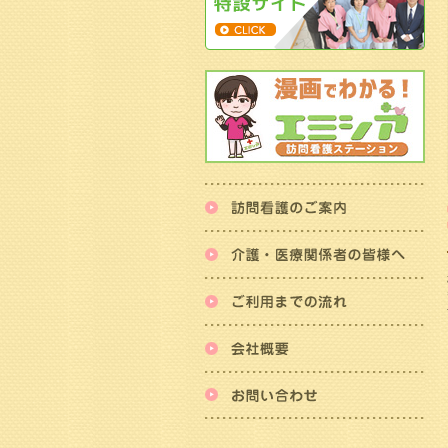
訪
介
ご
会
お