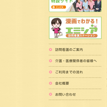
訪
介
ご
会
お